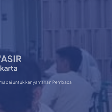
'ASIR
karta
memadai untuk kenyamanan Pembaca